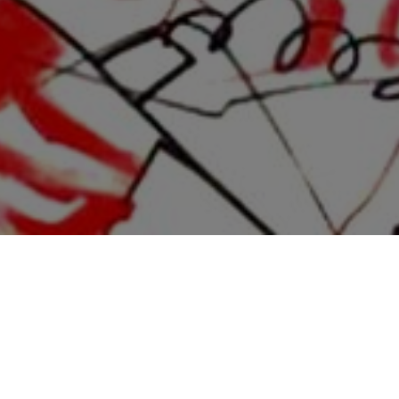
t`s принимает участие во 2-й Санкт-Петербургской ярмарке искусства «1
 Art`s будут представлены работы четырех художников: Виктора Поном
ева, Юлии Агеносовой, Дани Пирогова.
ская ярмарка искусства «1703» проводится с 2022 года. Организатор — ПАО «Газ