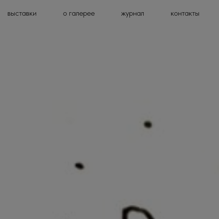
выставки
о галерее
журнал
контакты