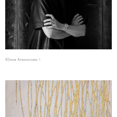
Юлия Агеносова >