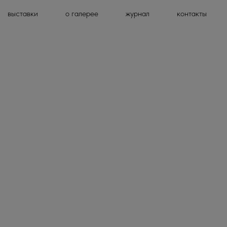
выставки
о галерее
журнал
контакты