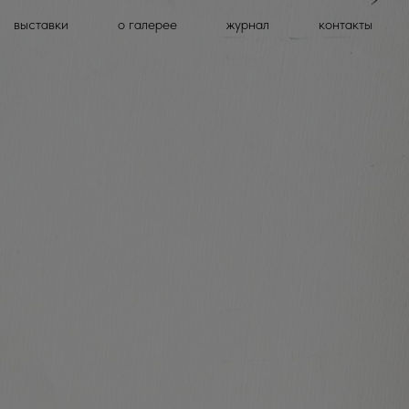
выставки
о галерее
журнал
контакты