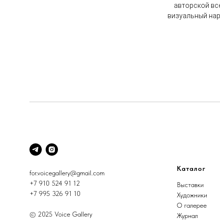
авторской вс
визуальный нар
Каталог
for.voicegallery@gmail.com
+7 910 524 91 12
Выставки
+7 995 326 91 10
Художники
О галерее
© 2025 Voice Gallery
Журнал