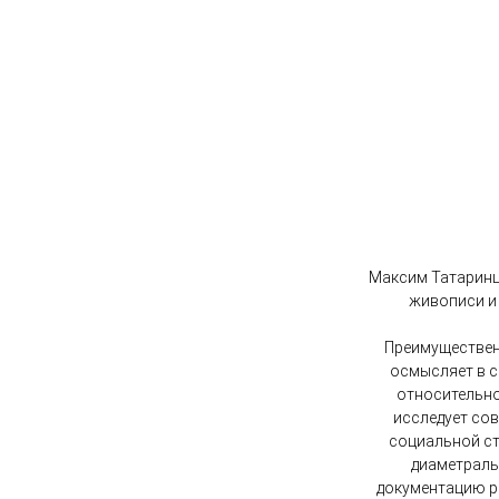
Максим Татаринц
живописи и 
Преимуществен
осмысляет в с
относительно
исследует со
социальной ст
диаметраль
документацию ре