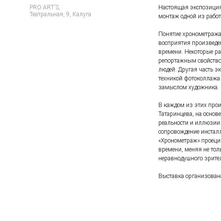
PRO ART`S,
Настоящая экспозиция 
Театральная, 9, Калуга
монтаж одной из работ
Понятие хронометража 
восприятия произведен
времени. Некоторые ра
репортажным свойством
людей. Другая часть 
техникой фотоколлажа
замыслом художника.
В каждом из этих про
Татаринцева, на основ
реальности и иллюзии
сопровождение инстал
«Хронометраж» проецир
времени, меняя не тол
неравнодушного зрите
Выставка организована