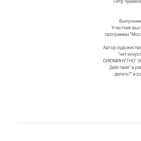
Пётр Чумаков
Выпускник
Участник выст
программы "Мос
Автор художествен
"нет искус
СИЮМИНУТНО" (Кал
Действие" в р
делать?" в р