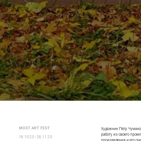
MOST ART FEST
Художник Пëтр Чумако
работу из своего прое
18.10.20 - 28.11.20
произведения и его см