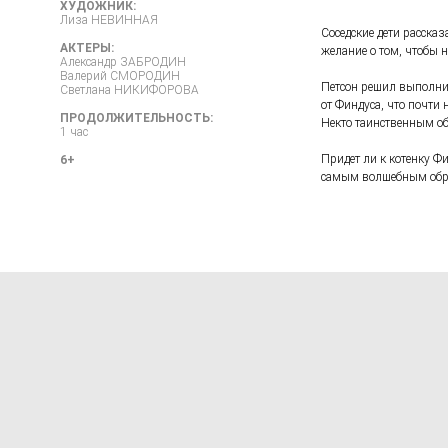
ХУДОЖНИК:
Лиза НЕВИННАЯ
Соседские дети расска
АКТЕРЫ:
желание о том, чтобы 
Александр ЗАБРОДИН
Валерий СМОРОДИН
Петсон решил выполнит
Светлана НИКИФОРОВА
от Финдуса, что почти 
ПРОДОЛЖИТЕЛЬНОСТЬ:
Некто таинственным об
1 час
Придет ли к котенку Ф
6+
самым волшебным образ