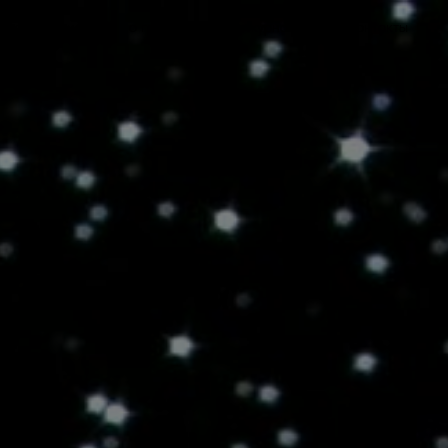
выставки
о галерее
журнал
контакты