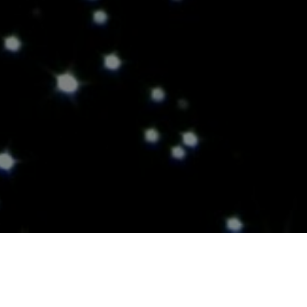
 двух фестивальных недель калужане смогут посетить альтернативный
создал калужский художник Владимир Марин.