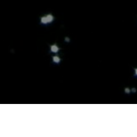
MOST ART FEST
На протяжении
Инсталляцию