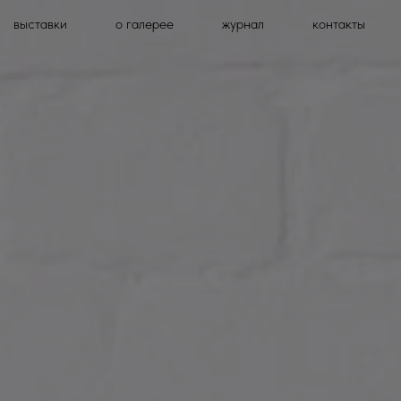
выставки
о галерее
журнал
контакты