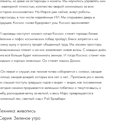
планеты, но даже на астероиды и кометы. Мы научились управлять ими
с ювелирной точностью, количество аварий минимально за всю
историю космонавтики. На Марсе уже сейчас живут роботы-
марсоходы, в том числе наделённые ИИ. Мы открываем дверь в
будущее, Космос снова будоражит умы, Космос вдохновляет.
И однажды наступит момент, когда Космос станет гораздо ближе.
Величие и пафос космических побед пройдут, блеск затрётся и на
смену шуму и грохоту придёт обыденный труд. Мы засеем просторы
безжизненных планет и на них зазеленеет новая жизнь. С каждым днём
она всё больше будет напоминать земную. И тогда Космос станет нам
родным и хорошо знакомым. Он станет нашим Домом.
«Он лежал и слушал, как темная почва собирается с силами, ожидая
солнца, ожидая дождей, которых все нет и нет... Приложив ухо к земле,
он слышал поступь грядущих годов и видел — видел, как посаженные
сегодня семена прорываются зелеными побегами и тянутся ввысь, к
небу, раскидывая ветку за веткой, и весь Марс превращается в
солнечный лес, светлый сад.» Рэй Брэдбери
Техника: живопись
Серия: Зеленое утро