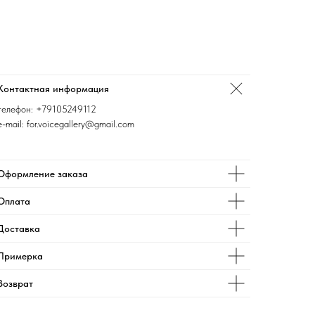
Контактная информация
телефон:
+79105249112
e-mail: for.voicegallery@gmail.com
Оформление заказа
Оплата
Доставка
Примерка
Возврат