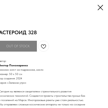
АСТЕРОИД 328
OUT OF STOCK
автор:
Виктор Пономаренко
техника: холст на подрамнике, масло
размер: 50 х 50 см
год создания: 2024
серия: «Зеленое утро»
Сегодня мы являемся свидетелями стремительного развития
космических технологий. Создаются проекты строительства лунных баз
и поселений на Марсе. Многоразовые ракеты уже стали реальностью.
Мы отправляем сложные космические аппараты не только на соседние