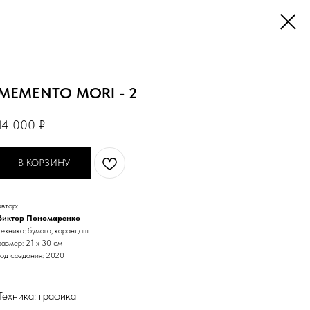
MEMENTO MORI - 2
14 000
₽
В КОРЗИНУ
автор:
Виктор Пономаренко
техника: бумага, карандаш
размер: 21 х 30 см
год создания: 2020
Техника: графика