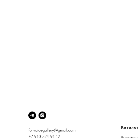
Катало
for.voicegallery@gmail.com
+7 910 524 91 12
Выставки