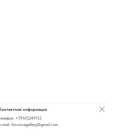
Контактная информация
телефон:
+79105249112
e-mail: for.voicegallery@gmail.com