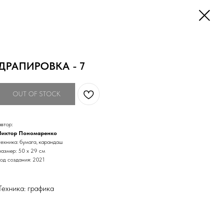
ДРАПИРОВКА - 7
OUT OF STOCK
автор:
Виктор Пономаренко
техника: бумага, карандаш
размер: 50 х 29 см
год создания: 2021
Техника: графика