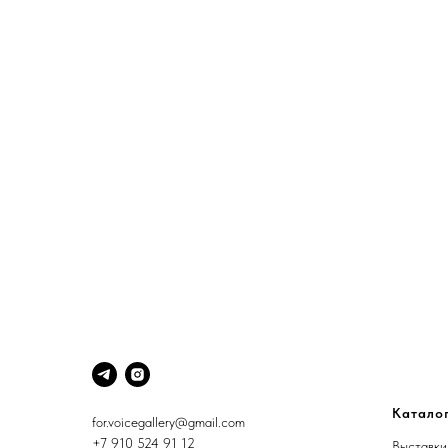
Катало
for.voicegallery@gmail.com
+7 910 524 91 12
Выставки