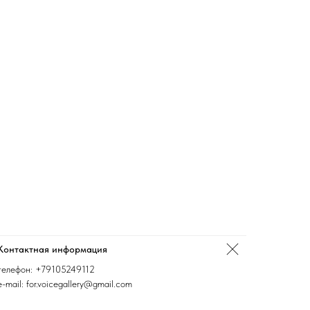
Контактная информация
телефон:
+79105249112
e-mail: for.voicegallery@gmail.com