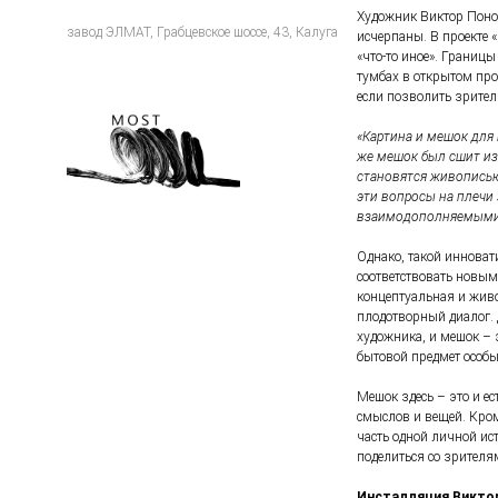
Художник Виктор Поном
завод ЭЛМАТ, Грабцевское шоссе, 43, Калуга
исчерпаны. В проекте 
«что-то иное». Границ
тумбах в открытом прос
если позволить зрите
«Картина и мешок для 
же мешок был сшит из
становятся живописью?
эти вопросы на плечи
взаимодополняемыми
Однако, такой инноват
соответствовать новым
концептуальная и живо
плодотворный диалог. 
художника, и мешок – 
бытовой предмет особы
Мешок здесь – это и е
смыслов и вещей. Кром
часть одной личной ист
поделиться со зрителя
Инсталляция Виктор