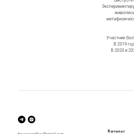
быстротеч
Экспериментиру
живописи 
метафизическ
Участник бол
В 2019 го
В 2020 и 2
Каталог
for.voicegallery@gmail.com