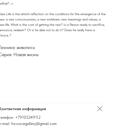
выбор?…»
New Life is the artist's reflection on the conditions for the emergence of the
new: a new consciousness, a new worldview, new meanings and values, a
new life. What is the cost of getting the new? Is a Person ready to sacrifice,
renounce, redeem? Or is he able not to do it? Does he really have a
choice..?
Техника: живопись
Серия: Новая жизнь
Контактная информация
телефон:
+79105249112
e-mail: for.voicegallery@gmail.com