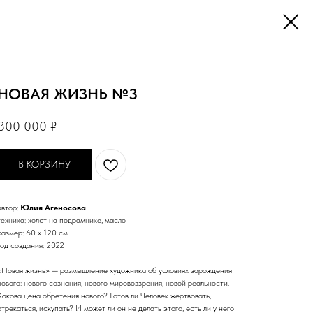
НОВАЯ ЖИЗНЬ №3
300 000
₽
В КОРЗИНУ
автор:
Юлия Агеносова
техника: холст на подрамнике, масло
размер: 60 х 120 см
год создания: 2022
«Новая жизнь» — размышление художника об условиях зарождения
нового: нового сознания, нового мировоззрения, новой реальности.
Какова цена обретения нового? Готов ли Человек жертвовать,
отрекаться, искупать? И может ли он не делать этого, есть ли у него