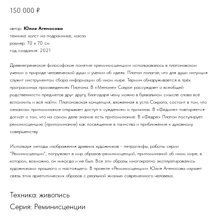
150 000
₽
автор:
Юлия Агеносова
техника: холст на подрамнике, масло
размер: 70 х 70 см
год создания: 2021
Древнегреческое философское понятие «реминисценции» использовалось в платоновском
учении о природе человеческой души и учении об идеях. Платон полагал, что для души интуиция
служит инструментом сбора информации об ином мире. Термин обнаруживается в трёх
программных произведениях Платона. В «Меноне» Сократ рассуждает о всеобщей
родственности предметов друг другу, благодаря чему можно в буквальном смысле слова всё
вспомнить и всё найти. Платоновская концепция, вложенная в уста Сократа, состоит в том, что
механизм припоминания открывает доступ к суждениям о причинах. В «Федоне» повторяется
догмат о том, что на самом деле знание есть припоминание. В «Федре» Платон постулирует
реминисценцию (припоминание) как посвящение в таинства и приближение к духовному
совершенству.
Используя методы изображения древних художников - петроглифы, работы серии
"Реминисценции", погружают в мир образов-реминисценций, припоминаний об ином мире, в
котором, возможно, он никогда и не был. Все эти образы многократно эксплуатировались
художниками прошлого и настоящего. В проекте «Реминисценции» Юлия Агеносова изучает
связь этих архетипических образов с реальной жизнью современного человека.
Техника: живопись
Серия: Реминисценции