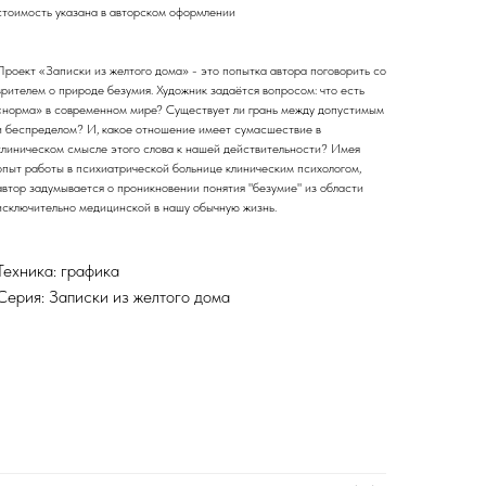
стоимость указана в авторском оформлении
Проект «Записки из желтого дома» - это попытка автора поговорить со
зрителем о природе безумия. Художник задаётся вопросом: что есть
«норма» в современном мире? Существует ли грань между допустимым
и беспределом? И, какое отношение имеет сумасшествие в
клиническом смысле этого слова к нашей действительности? Имея
опыт работы в психиатрической больнице клиническим психологом,
автор задумывается о проникновении понятия "безумие" из области
исключительно медицинской в нашу обычную жизнь.
Техника: графика
Серия: Записки из желтого дома