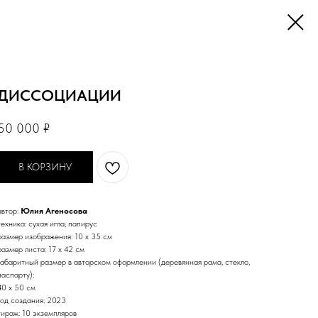
ДИССОЦИАЦИИ
50 000
₽
В КОРЗИНУ
автор:
Юлия Агеносова
техника: сухая игла, папирус
размер изображения: 10 х 35 см
размер листа: 17 х 42 см
габаритный размер в авторском оформлении (деревянная рама, стекло,
паспарту):
40 х 50 см
год создания: 2023
тираж: 10 экземпляров