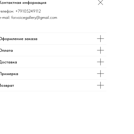
Контактная информация
телефон:
+79105249112
e-mail: for.voicegallery@gmail.com
Оформление заказа
Оплата
Доставка
Примерка
Возврат