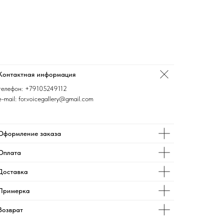
Контактная информация
телефон:
+79105249112
e-mail: for.voicegallery@gmail.com
Оформление заказа
Оплата
Доставка
Примерка
Возврат