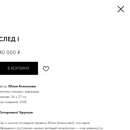
СЛЕД I
40 000
₽
В КОРЗИНУ
автор:
Юлия Агеносова
техника: папирус, карандаш
размер: 36 х 27 см
год создания: 2026
Осторожно! Хрупкое
Как и многие последние проекты Юлии Агеносовой, эта серия
обращена к состоянию «жизни, висящей на волоске» — к ее уязвимости,