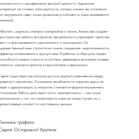
мимолетности и одновременно высокой ценности. Художника
интересует не столько сама хрупкость, сколько момент ее осознания:
тот внутренний сдвиг, когда привычная устойчивость мира оказывается
иллюзией.
Работая с широким спектром материалов и техник, Агеносова создает
пространства зыбкого восприятия, где реальность утрачивает свойства
чего-то фиксированного, однозначного и неизменного. Ее
художественный язык строится на тонких смещениях, недосказанности,
эффектах исчезновения и присутствия. В работах особую роль играет
способность видеть смысл в отсутствии, удерживать внимание на едва
уловимом, находить красоту в неустойчивом и временном.
Серия существует как попытка достичь хрупкого равновесия между
тревогой и принятием. Осознание неизбежности перемен здесь не
ведет к драматизации, а, напротив, становится формой внутреннего
успокоения. Работы действуют почти терапевтически — как тихое
напоминание о том, что изменчивость мира не только пугает, но и
делает каждый момент по-настоящему ценным.
Техника: графика
Серия: Осторожно! Хрупкое