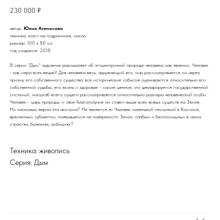
230 000
₽
автор:
Юлия Агеносова
техника: холст на подрамнике, масло
размер: 100 х 80 см
год создания: 2018
В серии "Дым" художник размышляет об эгоцентричной природе человека, как явлении. Человек
- как мера всех вещей! Для человека весь, окружающий его, мир рассматривается им через
призму его собственного существа: все исторические события оцениваются относительно его
собственной судьбы, его жизнь и здоровье - самое ценное, что декларируется государственной
системой, масштаб всего сущего рассматривается относительно размера человеческой особи.
Человек - царь природы, и свое благополучие он ставит выше всех живых существ на Земле.
Но насколько верна эта аксиома? Не является ли Человек маленькой песчинкой в Космосе,
временным субъектом, появившемся на поверхности Земли, слабым и беспомощным в своих
страстях, болезнях, амбициях?
Техника: живопись
Серия: Дым