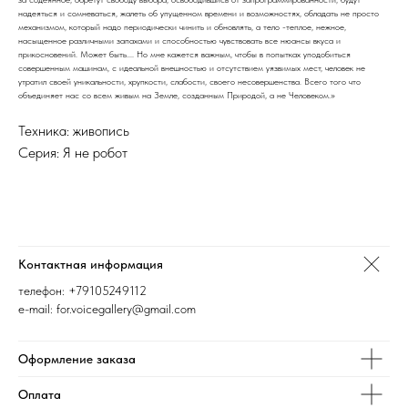
надеяться и сомневаться, жалеть об упущенном времени и возможностях, обладать не просто
механизмом, который надо периодически чинить и обновлять, а тело -теплое, нежное,
насыщенное различными запахами и способностью чувствовать все нюансы вкуса и
прикосновений. Может быть.... Но мне кажется важным, чтобы в попытках уподобиться
совершенным машинам, с идеальной внешностью и отсутствием уязвимых мест, человек не
утратил своей уникальности, хрупкости, слабости, своего несовершенства. Всего того что
объединяет нас со всем живым на Земле, созданным Природой, а не Человеком.»
Техника: живопись
Серия: Я не робот
Контактная информация
телефон:
+79105249112
e-mail: for.voicegallery@gmail.com
Оформление заказа
Оплата