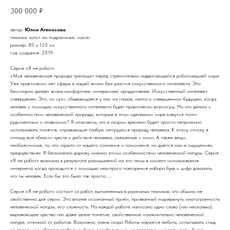
300 000
₽
автор:
Юлия Агеносова
техника: холст на подрамнике, масло
размер: 80 х 120 см
год создания: 2019
Серия «Я не робот»
«Моя человеческая природа трепещет перед стремительно надвигающейся роботизацией мира.
Уже практически нет сферы в нашей жизни без участия искусственного интеллекта. Это
бесспорно делает жизнь комфортнее, интереснее, продуктивнее. Искусственный интеллект
совершенен. Это, по сути, сбывающаяся у нас на глазах, мечта о совершенном будущем, когда
человек с помощью искусственного интеллекта будет практически всемогущ. Но что делать с
особенностями человеческой природы, которые в этом идеальном мире кажутся почти
рудиментами и атавизмом? Я опасаюсь, что в скором времени будет просто неприлично
использовать понятия, отражающие слабую метущуюся природу человека. К этому списку я
отношу все области чувств и действия человека, связанные с ними. А также вещи,
необъяснимые, то, что скрыто от нашего сознания и понимания, но дается нам в ощущениях,
предчувствиях. Я бесконечно дорожу именно этими особенностями человеческой натуры. Серия
«Я не робот» возникла в результате размышлений на эти темы в момент использования
интернета, когда приходится с помощью нехитрого повторения набора букв и цифр доказать,
что ты человек. Если бы это было так просто......
Серия «Я не робот» состоит из работ, выполненных в различных техниках, что обычно не
свойственно для серии. Это вполне осознанный приём, призванный подчеркнуть многогранность
человеческой натуры, его сложность. На каждой работе написано одно слово (или несколько),
выражающее чувство или даже целое понятие, свойственное исключительно человеческой
натуре, отличной от роботов. Возможно, очень скоро Роботы научатся любить, испытывать стыд
за содеянное, обретут свободу выбора, освободившись от запрограммированности, будут