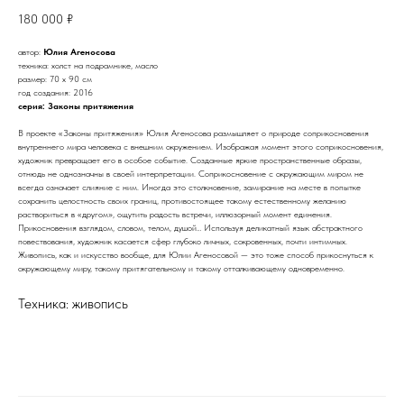
180 000
₽
автор:
Юлия Агеносова
техника: холст на подрамнике, масло
размер: 70 х 90 см
год создания: 2016
серия: Законы притяжения
В проекте «Законы притяжения» Юлия Агеносова размышляет о природе соприкосновения
внутреннего мира человека с внешним окружением. Изображая момент этого соприкосновения,
художник превращает его в особое событие. Созданные яркие пространственные образы,
отнюдь не однозначны в своей интерпретации. Соприкосновение с окружающим миром не
всегда означает слияние с ним. Иногда это столкновение, замирание на месте в попытке
сохранить целостность своих границ, противостоящее такому естественному желанию
раствориться в «другом», ощутить радость встречи, иллюзорный момент единения.
Прикосновения взглядом, словом, телом, душой… Используя деликатный язык абстрактного
повествования, художник касается сфер глубоко личных, сокровенных, почти интимных.
Живопись, как и искусство вообще, для Юлии Агеносовой — это тоже способ прикоснуться к
окружающему миру, такому притягательному и такому отталкивающему одновременно.
Техника: живопись