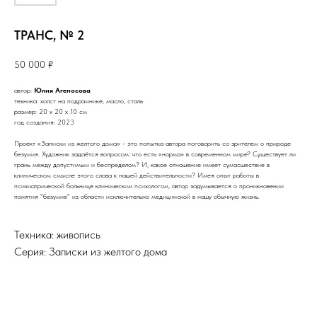
ТРАНС, № 2
50 000
₽
автор:
Юлия Агеносова
техника: холст на подрамнике, масло, сталь
размер: 20 х 20 х 10 см
год создания: 2023
Проект «Записки из желтого дома» - это попытка автора поговорить со зрителем о природе
безумия. Художник задаётся вопросом: что есть «норма» в современном мире? Существует ли
грань между допустимым и беспределом? И, какое отношение имеет сумасшествие в
клиническом смысле этого слова к нашей действительности? Имея опыт работы в
психиатрической больнице клиническим психологом, автор задумывается о проникновении
понятия "безумие" из области исключительно медицинской в нашу обычную жизнь.
Техника: живопись
Серия: Записки из желтого дома