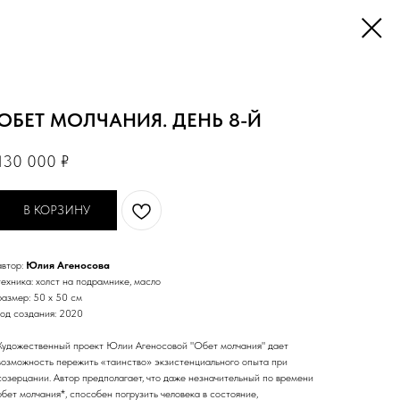
ОБЕТ МОЛЧАНИЯ. ДЕНЬ 8-Й
130 000
₽
В КОРЗИНУ
автор:
Юлия Агеносова
техника: холст на подрамнике, масло
размер: 50 х 50 см
год создания: 2020
Художественный проект Юлии Агеносовой "Обет молчания" дает
возможность пережить «таинство» экзистенциального опыта при
созерцании. Автор предполагает, что даже незначительный по времени
обет молчания*, способен погрузить человека в состояние,