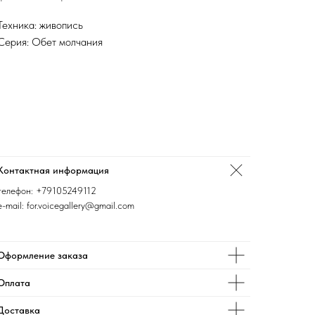
Техника: живопись
Серия: Обет молчания
Контактная информация
телефон:
+79105249112
e-mail: for.voicegallery@gmail.com
Оформление заказа
Оплата
Доставка