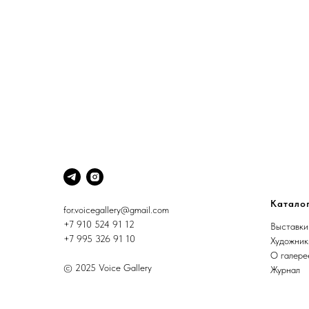
Катало
for.voicegallery@gmail.com
+7 910 524 91 12
Выставки
+7 995 326 91 10
Художник
О галере
© 2025 Voice Gallery
Журнал