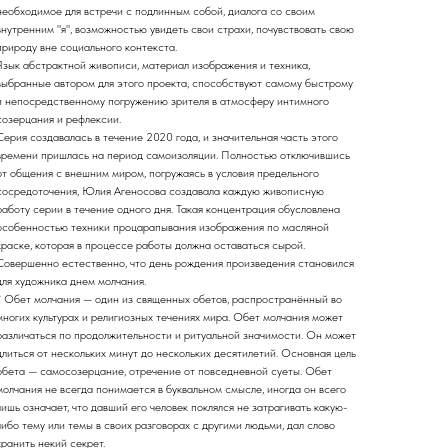
необходимое для встречи с подлинным собой, диалога со своим
внутренним "я", возможностью увидеть свои страхи, почувствовать свою
природу вне социального контекста.
Язык абстрактной живописи, материал изображения и техника,
выбранные автором для этого проекта, способствуют самому быстрому
и непосредственному погружению зрителя в атмосферу интимного
созерцания и рефлексии.
Серия создавалась в течение 2020 года, и значительная часть этого
времени пришлась на период самоизоляции. Полностью отключившись
от общения с внешним миром, погружаясь в условия предельного
сосредоточения, Юлия Агеносова создавала каждую живописную
работу серии в течение одного дня. Такая концентрация обусловлена
особенностью техники процарапывания изображения по масляной
краске, которая в процессе работы должна оставаться сырой.
Совершенно естественно, что день рождения произведения становился
для художника днем молчания.
* Обет молчания — один из священных обетов, распространённый во
многих культурах и религиозных течениях мира. Обет молчания может
различаться по продолжительности и ритуальной значимости. Он может
длиться от нескольких минут до нескольких десятилетий. Основная цель
обета — самосозерцание, отречение от повседневной суеты. Обет
молчания не всегда понимается в буквальном смысле, иногда он всего
лишь означает, что давший его человек поклялся не затрагивать какую-
либо тему или темы в своих разговорах с другими людьми, дал слово
хранить некий секрет.