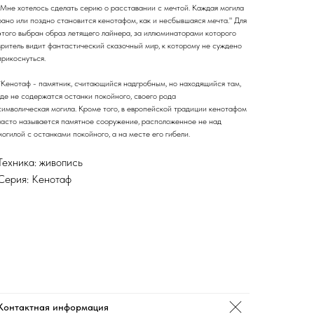
"Мне хотелось сделать серию о расставании с мечтой. Каждая могила
рано или поздно становится кенотафом, как и несбывшаяся мечта." Для
этого выбран образ летящего лайнера, за иллюминаторами которого
зритель видит фантастический сказочный мир, к которому не суждено
прикоснуться.
*Кенотаф - памятник, считающийся надгробным, но находящийся там,
где не содержатся останки покойного, своего рода
символическая могила. Кроме того, в европейской традиции кенотафом
часто называется памятное сооружение, расположенное не над
могилой с останками покойного, а на месте его гибели.
Техника: живопись
Серия: Кенотаф
Контактная информация