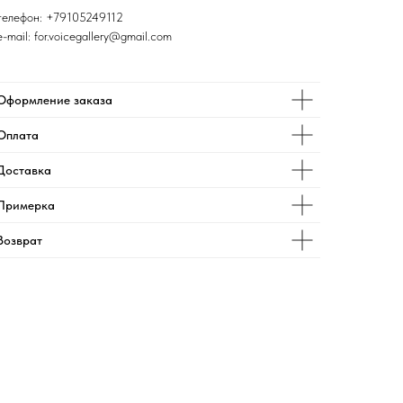
телефон:
+79105249112
e-mail: for.voicegallery@gmail.com
Оформление заказа
Оплата
Доставка
Примерка
Возврат