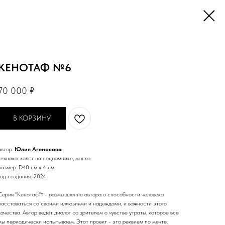
КЕНОТАФ №6
70 000
₽
В КОРЗИНУ
автор:
Юлия Агеносова
техника: холст на подрамнике, масло
размер: D40 см х 4 см
год создания: 2024
Серия "Кенотаф"* - размышление автора о способности человека
расставаться со своими иллюзиями и надеждами, и важности этого
качества. Автор ведёт диалог со зрителем о чувстве утраты, которое все
мы периодически испытываем. Этот проект - это реквием по мечте.