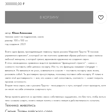
300000,00
₽
В КОРЗИНУ
автор:
Юлия Агеносова
техника: холст на подрамнике, масло
размер: 100 х 100 см
год создания: 2021
Всего одна фраза, принадлежащая главному герою романа Марселя Пруста "В поисках
утраченного времени", в которой он так поэтично сравнивал образы райского сада и волосы
любимой женщины, о которой грезил, вдохновила художника на создание серии.
В этом неожиданном сравнении видится проявление "французской страсти" - мании и
смелости поставить себя целиком на карту. Или то, что французы называют s’engager —
ввязаться. Но ввязаться не умом, а ввязаться в смысле — поставить на карту свою жизнь,
рисковать собой. Ты достоверно присутствуешь, поскольку поставил себя на карту. И только в
свете этой достоверности — все, что можно с ней сопоставить, соотнести — может получить
признак истинности.
Вторая тема серии, как и романа Пруста - тема радости и пути, который стоит проходить, хотя
он несет на себе отпечаток смертного пути.
Автор проекта делится со зрителем своим собственным ощущением, что без того, чтобы жить в
тени символа смерти, ничего нельзя понять и ничего нельзя в действительности испытать.
Техника: живопись
Серия: Травы райского сада