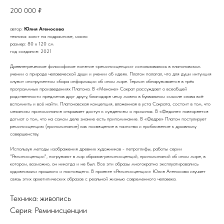
200 000
₽
автор:
Юлия Агеносова
техника: холст на подрамнике, масло
размер: 80 х 120 см
год создания: 2021
Древнегреческое философское понятие «реминисценции» использовалось в платоновском
учении о природе человеческой души и учении об идеях. Платон полагал, что для души интуиция
служит инструментом сбора информации об ином мире. Термин обнаруживается в трёх
программных произведениях Платона. В «Меноне» Сократ рассуждает о всеобщей
родственности предметов друг другу, благодаря чему можно в буквальном смысле слова всё
вспомнить и всё найти. Платоновская концепция, вложенная в уста Сократа, состоит в том, что
механизм припоминания открывает доступ к суждениям о причинах. В «Федоне» повторяется
догмат о том, что на самом деле знание есть припоминание. В «Федре» Платон постулирует
реминисценцию (припоминание) как посвящение в таинства и приближение к духовному
совершенству.
Используя методы изображения древних художников - петроглифы, работы серии
"Реминисценции", погружают в мир образов-реминисценций, припоминаний об ином мире, в
котором, возможно, он никогда и не был. Все эти образы многократно эксплуатировались
художниками прошлого и настоящего. В проекте «Реминисценции» Юлия Агеносова изучает
связь этих архетипических образов с реальной жизнью современного человека.
Техника: живопись
Серия: Реминисценции