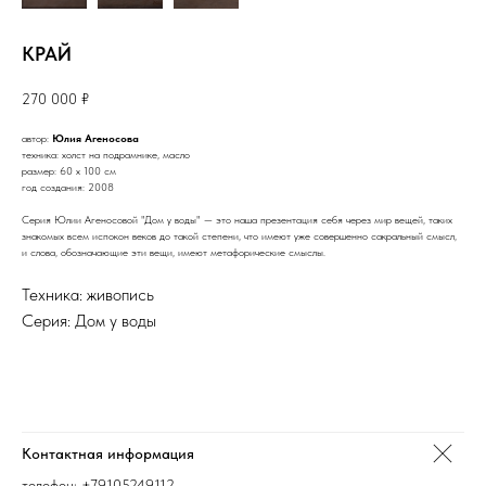
КРАЙ
270 000
₽
автор:
Юлия Агеносова
техника: холст на подрамнике, масло
размер: 60 х 100 см
год создания: 2008
Серия Юлии Агеносовой "Дом у воды" — это наша презентация себя через мир вещей, таких
знакомых всем испокон веков до такой степени, что имеют уже совершенно сакральный смысл,
и слова, обозначающие эти вещи, имеют метафорические смыслы.
Техника: живопись
Серия: Дом у воды
Контактная информация
телефон:
+79105249112