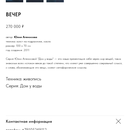
ВЕЧЕР
270 000
₽
автор:
Юлия Агеносова
техника: холст на подрамнике, масло
размер: 100 х 70 см
год создания: 2011
Серия Юлии Агеносовой "Дом у воды" — это наша презентация себя через мир вещей, таких
знакомых всем испокон веков до такой степени, что имеют уже совершенно сакральный смысл,
и слова, обозначающие эти вещи, имеют метафорические смыслы.
Техника: живопись
Серия: Дом у воды
Контактная информация
телефон:
+79105249112