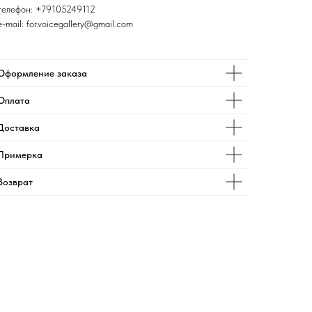
телефон:
+79105249112
e-mail: for.voicegallery@gmail.com
Оформление заказа
Оплата
Доставка
Примерка
Возврат