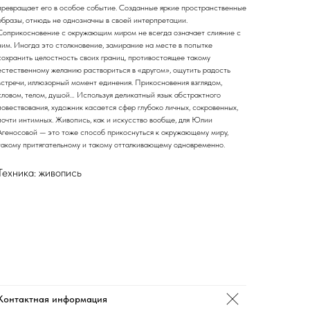
превращает его в особое событие. Созданные яркие пространственные
образы, отнюдь не однозначны в своей интерпретации.
Соприкосновение с окружающим миром не всегда означает слияние с
ним. Иногда это столкновение, замирание на месте в попытке
сохранить целостность своих границ, противостоящее такому
естественному желанию раствориться в «другом», ощутить радость
встречи, иллюзорный момент единения. Прикосновения взглядом,
словом, телом, душой… Используя деликатный язык абстрактного
повествования, художник касается сфер глубоко личных, сокровенных,
почти интимных. Живопись, как и искусство вообще, для Юлии
Агеносовой — это тоже способ прикоснуться к окружающему миру,
такому притягательному и такому отталкивающему одновременно.
Техника: живопись
Контактная информация