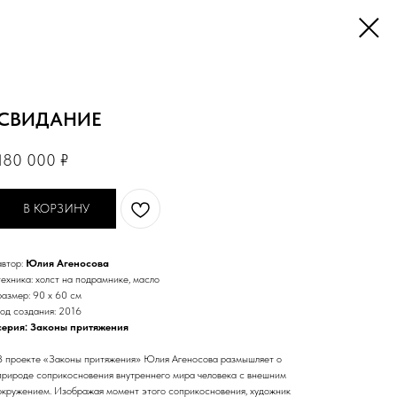
СВИДАНИЕ
180 000
₽
В КОРЗИНУ
автор:
Юлия Агеносова
техника: холст на подрамнике, масло
размер: 90 х 60 см
год создания: 2016
серия: Законы притяжения
В проекте «Законы притяжения» Юлия Агеносова размышляет о
природе соприкосновения внутреннего мира человека с внешним
окружением. Изображая момент этого соприкосновения, художник