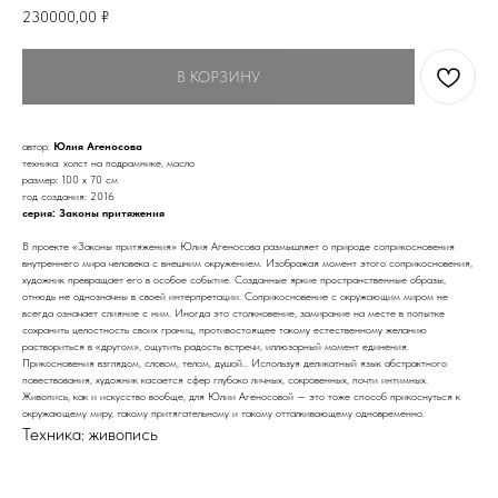
230000,00
₽
В КОРЗИНУ
автор:
Юлия Агеносова
техника: холст на подрамнике, масло
размер: 100 х 70 см
год создания: 2016
серия: Законы притяжения
В проекте «Законы притяжения» Юлия Агеносова размышляет о природе соприкосновения
внутреннего мира человека с внешним окружением. Изображая момент этого соприкосновения,
художник превращает его в особое событие. Созданные яркие пространственные образы,
отнюдь не однозначны в своей интерпретации. Соприкосновение с окружающим миром не
всегда означает слияние с ним. Иногда это столкновение, замирание на месте в попытке
сохранить целостность своих границ, противостоящее такому естественному желанию
раствориться в «другом», ощутить радость встречи, иллюзорный момент единения.
Прикосновения взглядом, словом, телом, душой… Используя деликатный язык абстрактного
повествования, художник касается сфер глубоко личных, сокровенных, почти интимных.
Живопись, как и искусство вообще, для Юлии Агеносовой — это тоже способ прикоснуться к
окружающему миру, такому притягательному и такому отталкивающему одновременно.
Техника: живопись