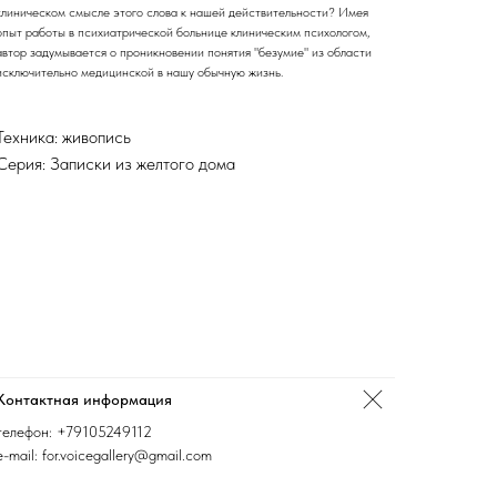
клиническом смысле этого слова к нашей действительности? Имея
опыт работы в психиатрической больнице клиническим психологом,
автор задумывается о проникновении понятия "безумие" из области
исключительно медицинской в нашу обычную жизнь.
Техника: живопись
Серия: Записки из желтого дома
Контактная информация
телефон:
+79105249112
e-mail: for.voicegallery@gmail.com