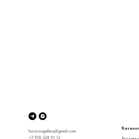
Катало
for.voicegallery@gmail.com
+7 910 524 91 12
Выставки