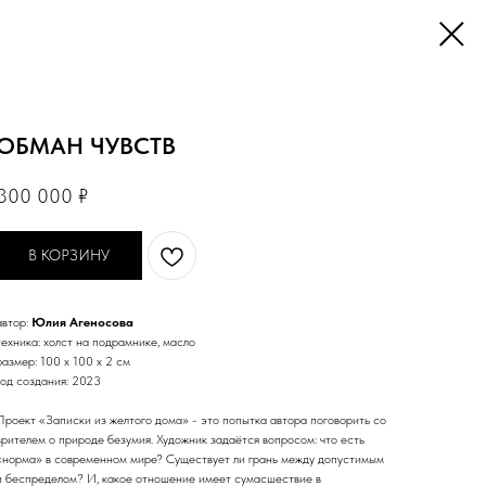
ОБМАН ЧУВСТВ
300 000
₽
В КОРЗИНУ
автор:
Юлия Агеносова
техника: холст на подрамнике, масло
размер: 100 х 100 х 2 см
год создания: 2023
Проект «Записки из желтого дома» - это попытка автора поговорить со
зрителем о природе безумия. Художник задаётся вопросом: что есть
«норма» в современном мире? Существует ли грань между допустимым
и беспределом? И, какое отношение имеет сумасшествие в