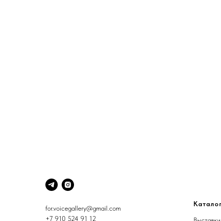
Катало
for.voicegallery@gmail.com
+7 910 524 91 12
Выставки