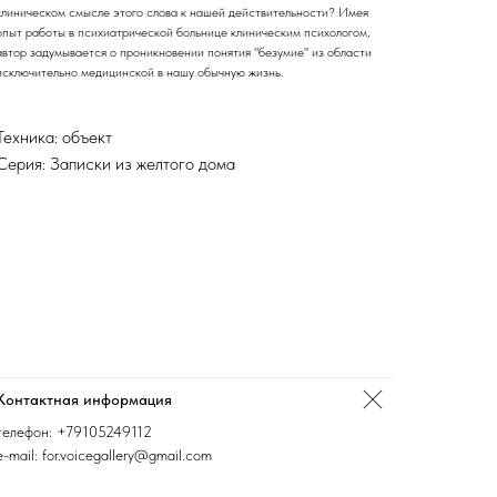
клиническом смысле этого слова к нашей действительности? Имея
опыт работы в психиатрической больнице клиническим психологом,
автор задумывается о проникновении понятия "безумие" из области
исключительно медицинской в нашу обычную жизнь.
Техника: объект
Серия: Записки из желтого дома
Контактная информация
телефон:
+79105249112
e-mail: for.voicegallery@gmail.com