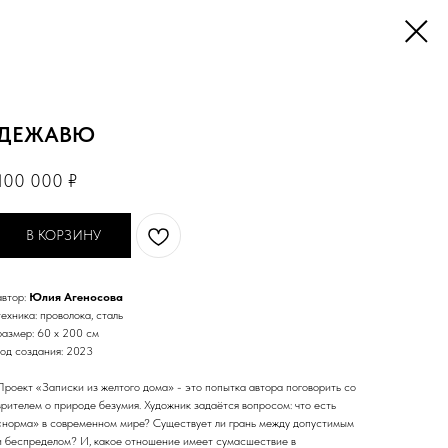
ДЕЖАВЮ
100 000
₽
В КОРЗИНУ
автор:
Юлия Агеносова
техника: проволока, сталь
размер: 60 х 200 см
год создания: 2023
Проект «Записки из желтого дома» - это попытка автора поговорить со
зрителем о природе безумия. Художник задаётся вопросом: что есть
«норма» в современном мире? Существует ли грань между допустимым
и беспределом? И, какое отношение имеет сумасшествие в