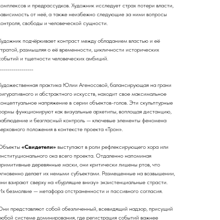
комплексов и предрассудков. Художник исследует страх потери власти,
зависимость от неё, а также неизбежно следующие за ними вопросы
контроля, свободы и человеческой сущности.
Художник подчёркивает контраст между обладанием властью и её
утратой, размышляя о её временности, цикличности исторических
событий и тщетности человеческих амбиций.
_________________
Художественная практика Юлии Агеносовой, балансирующая на грани
фигуративного и абстрактного искусств, находит свое максимальное
концептуальное напряжение в серии объектов-голов. Эти скульптурные
формы функционируют как визуальные архетипы, воплощая дистанцию,
наблюдение и безгласный контроль — ключевые элементы феномена
верховного положения в контексте проекта «Трон».
Объекты
«Свидетели»
выступают в роли рефлексирующего хора или
институционального ока всего проекта. Отдаленно напоминая
примитивные деревянные маски, они критически лишены ртов, что
мгновенно делает их немыми субъектами. Размещенные на возвышении,
они взирают сверху на «бурлящие внизу» экзистенциальные страсти.
Их безмолвие — метафора отстраненности и пассивного согласия.
Они представляют собой обезличенный, всевидящий надзор, присущий
любой системе доминирования, где регистрация событий важнее