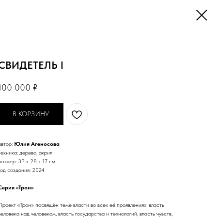
СВИДЕТЕЛЬ I
100 000
₽
В КОРЗИНУ
автор:
Юлия Агеносова
техника: дерево, акрил
размер: 33 х 28 х 17 см
год создания: 2024
Серия «Трон»
Проект «Трон» посвящён теме власти во всех её проявлениях: власть
человека над человеком, власть государства и технологий, власть чувств,