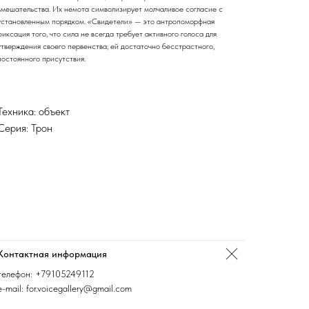
вмешательства. Их немота символизирует молчаливое согласие с
установленным порядком. «Свидетели» — это антропоморфная
фиксация того, что сила не всегда требует активного голоса для
утверждения своего первенства; ей достаточно бесстрастного,
постоянного присутствия.
Техника: объект
Серия: Трон
Контактная информация
телефон:
+79105249112
e-mail: for.voicegallery@gmail.com