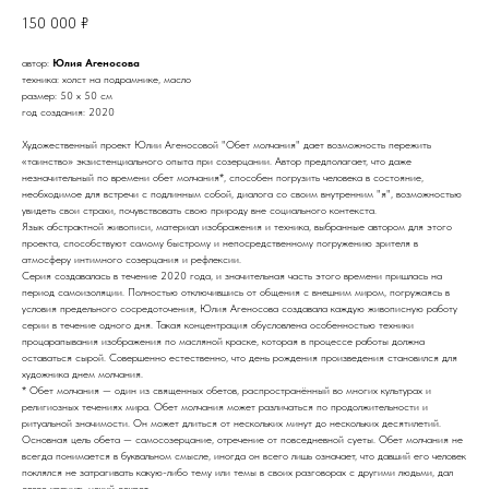
150 000
₽
автор:
Юлия Агеносова
техника: холст на подрамнике, масло
размер: 50 х 50 см
год создания: 2020
Художественный проект Юлии Агеносовой "Обет молчания" дает возможность пережить
«таинство» экзистенциального опыта при созерцании. Автор предполагает, что даже
незначительный по времени обет молчания*, способен погрузить человека в состояние,
необходимое для встречи с подлинным собой, диалога со своим внутренним "я", возможностью
увидеть свои страхи, почувствовать свою природу вне социального контекста.
Язык абстрактной живописи, материал изображения и техника, выбранные автором для этого
проекта, способствуют самому быстрому и непосредственному погружению зрителя в
атмосферу интимного созерцания и рефлексии.
Серия создавалась в течение 2020 года, и значительная часть этого времени пришлась на
период самоизоляции. Полностью отключившись от общения с внешним миром, погружаясь в
условия предельного сосредоточения, Юлия Агеносова создавала каждую живописную работу
серии в течение одного дня. Такая концентрация обусловлена особенностью техники
процарапывания изображения по масляной краске, которая в процессе работы должна
оставаться сырой. Совершенно естественно, что день рождения произведения становился для
художника днем молчания.
* Обет молчания — один из священных обетов, распространённый во многих культурах и
религиозных течениях мира. Обет молчания может различаться по продолжительности и
ритуальной значимости. Он может длиться от нескольких минут до нескольких десятилетий.
Основная цель обета — самосозерцание, отречение от повседневной суеты. Обет молчания не
всегда понимается в буквальном смысле, иногда он всего лишь означает, что давший его человек
поклялся не затрагивать какую-либо тему или темы в своих разговорах с другими людьми, дал
слово хранить некий секрет.