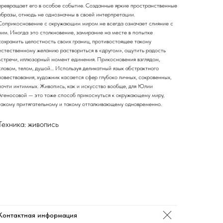
превращает его в особое событие. Созданные яркие пространственные
образы, отнюдь не однозначны в своей интерпретации.
Соприкосновение с окружающим миром не всегда означает слияние с
ним. Иногда это столкновение, замирание на месте в попытке
сохранить целостность своих границ, противостоящее такому
естественному желанию раствориться в «другом», ощутить радость
встречи, иллюзорный момент единения. Прикосновения взглядом,
словом, телом, душой… Используя деликатный язык абстрактного
повествования, художник касается сфер глубоко личных, сокровенных,
почти интимных. Живопись, как и искусство вообще, для Юлии
Агеносовой — это тоже способ прикоснуться к окружающему миру,
такому притягательному и такому отталкивающему одновременно.
Техника: живопись
Контактная информация