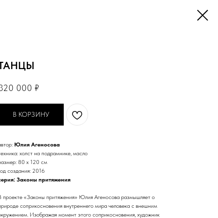
ТАНЦЫ
320 000
₽
В КОРЗИНУ
автор:
Юлия Агеносова
техника: холст на подрамнике, масло
размер: 80 х 120 см
год создания: 2016
серия: Законы притяжения
В проекте «Законы притяжения» Юлия Агеносова размышляет о
природе соприкосновения внутреннего мира человека с внешним
окружением. Изображая момент этого соприкосновения, художник