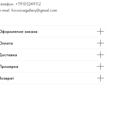
телефон:
+79105249112
e-mail: for.voicegallery@gmail.com
Оформление заказа
Оплата
Доставка
Примерка
Возврат