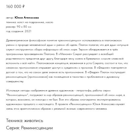
160 000
₽
автор:
Юлия Агеносова
техника: холст на подрамнике, масло
размер: 90 х 80 см
год создания: 2021
Древнегреческое философское понятие «реминисценции» использовалось в платоновском
учении о природе человеческой души и учении об идеях. Платон полагал, что для души интуиция
служит инструментом сбора информации об ином мире. Термин обнаруживается в трёх
программных произведениях Платона. В «Меноне» Сократ рассуждает о всеобщей
родственности предметов друг другу, благодаря чему можно в буквальном смысле слова всё
вспомнить и всё найти. Платоновская концепция, вложенная в уста Сократа, состоит в том, что
механизм припоминания открывает доступ к суждениям о причинах. В «Федоне» повторяется
догмат о том, что на самом деле знание есть припоминание. В «Федре» Платон постулирует
реминисценцию (припоминание) как посвящение в таинства и приближение к духовному
совершенству.
Используя методы изображения древних художников - петроглифы, работы серии
"Реминисценции", погружают в мир образов-реминисценций, припоминаний об ином мире, в
котором, возможно, он никогда и не был. Все эти образы многократно эксплуатировались
художниками прошлого и настоящего. В проекте «Реминисценции» Юлия Агеносова изучает
связь этих архетипических образов с реальной жизнью современного человека.
Техника: живопись
Серия: Реминисценции