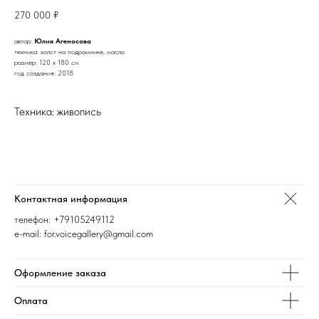
270 000
₽
автор:
Юлия Агеносова
техника: холст на подрамнике, масло
размер: 120 х 180 см
год создания: 2018
Техника: живопись
Контактная информация
телефон:
+79105249112
e-mail: for.voicegallery@gmail.com
Оформление заказа
Оплата