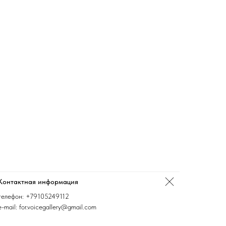
Контактная информация
телефон:
+79105249112
e-mail: for.voicegallery@gmail.com