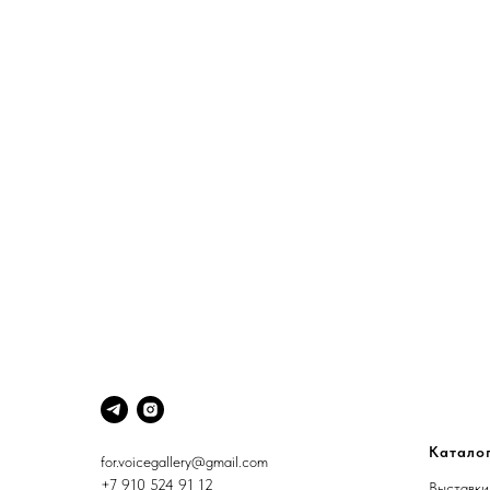
Катало
for.voicegallery@gmail.com
+7 910 524 91 12
Выставки