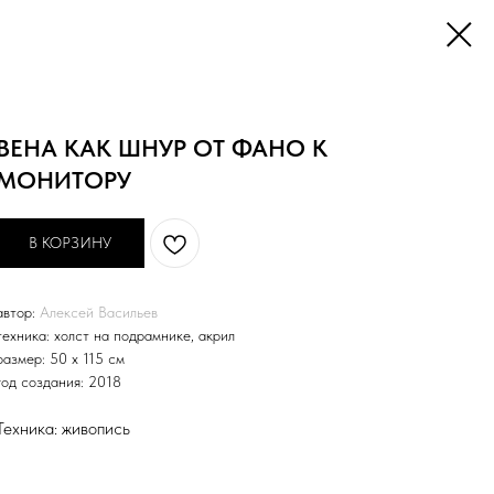
ВЕНА КАК ШНУР ОТ ФАНО К
МОНИТОРУ
В КОРЗИНУ
автор:
Алексей Васильев
техника: холст на подрамнике, акрил
размер:
50 х 115 см
год создания: 2018
Техника: живопись