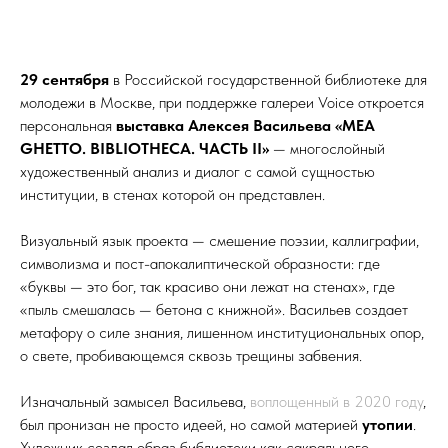
29 сентября
в Российской государственной библиотеке для
молодежи в Москве, при поддержке галереи Voice откроется
персональная
выставка Алексея Васильева «MEA
GHETTO. BIBLIOTHECA. ЧАСТЬ II»
— многослойный
художественный анализ и диалог с самой сущностью
институции, в стенах которой он представлен.
Визуальный язык проекта — смешение поэзии, каллиграфии,
символизма и пост-апокалиптической образности: где
«буквы — это бог, так красиво они лежат на стенах», где
«пыль смешалась — бетона с книжной». Васильев создает
метафору о силе знания, лишенном институциональных опор,
о свете, пробивающемся сквозь трещины забвения.
Изначальный замысел Васильева,
воплощенный в 2020 году
,
был пронизан не просто идеей, но самой материей
утопии
.
Художник создал образ библиотеки как сакрального