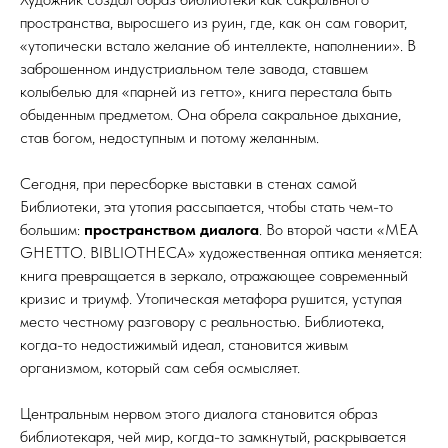
пространства, выросшего из руин, где, как он сам говорит,
«утопически встало желание об интеллекте, наполнении». В
заброшенном индустриальном теле завода, ставшем
колыбелью для «парней из гетто», книга перестала быть
обыденным предметом. Она обрела сакральное дыхание,
став богом, недоступным и потому желанным.
Сегодня, при пересборке выставки в стенах самой
Библиотеки, эта утопия рассыпается, чтобы стать чем-то
большим:
пространством диалога
. Во второй части «MEA
GHETTO. BIBLIOTHECA» художественная оптика меняется:
книга превращается в зеркало, отражающее современный
кризис и триумф. Утопическая метафора рушится, уступая
место честному разговору с реальностью. Библиотека,
когда-то недостижимый идеал, становится живым
организмом, который сам себя осмысляет.
Центральным нервом этого диалога становится образ
библиотекаря, чей мир, когда-то замкнутый, раскрывается