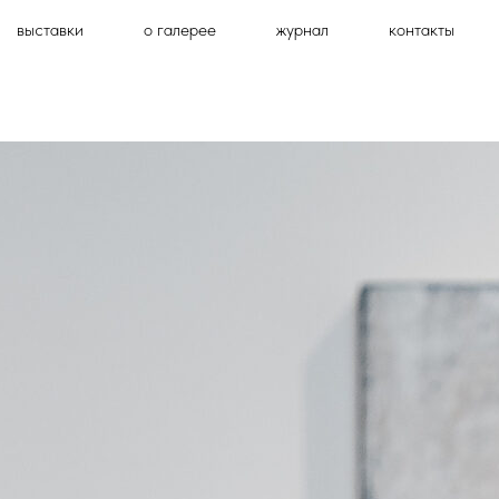
выставки
о галерее
журнал
контакты